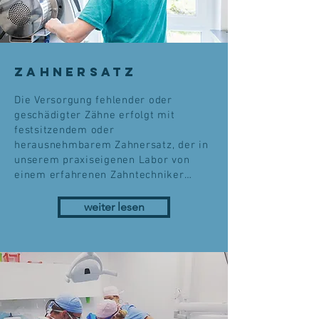
Zahnersatz
Die Versorgung fehlender oder
geschädigter Zähne erfolgt mit
festsitzendem oder
herausnehmbarem Zahnersatz, der in
unserem praxiseigenen Labor von
einem erfahrenen Zahntechniker…
weiter lesen